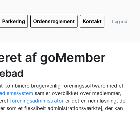
Parkering
Ordensreglement
Kontakt
Log ind
eret af goMember
nebad
r at kombinere brugervenlig foreningssoftware med et
edlemssystem
samler overblikket over medlemmer,
geret
foreningsadministrator
er det en nem løsning, der
 som et fleksibelt administrationsværktøj, der kan