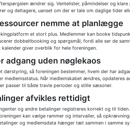
r efterspørgslen ændrer sig. Ventelister, påmindelser og kl
r og deltagere, uanset om der er tale om daglige tider ell
 ressourcer nemme at planlægge
bookingplatform et stort plus. Medlemmer kan booke tidspunk
cerer dobbeltbooking og spørgsmål, fordi alle ser de samme 
 kalender giver overblik for hele foreningen.
ker adgang uden nøglekaos
eret dørstyring, så foreningen bestemmer, hvem der har adga
 efter medlemsstatus. Når medlemskabet ændres, opdateres 
r passer til både travle perioder og stille sæsoner.
nger afvikles rettidigt
ngenter og andre betalinger registreres korrekt og til tid
oreningen kan vælge rammer og intervaller, så opkrævningen
ndbetalinger og medlemsdata hænger tæt sammen i samme sy