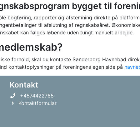
gnskabsprogram bygget til foren
ble bogføring, rapporter og afstemning direkte på platforme
tingentbetalinger til afslutning af regnskabsåret. Økonomis
egnskabet kan følges løbende uden tungt manuelt arbejde.
t medlemskab?
ktiske forhold, skal du kontakte Sønderborg Havnebad direk
ind kontaktoplysninger på foreningens egen side på
havne
Kontakt
+4574422765
Kontaktformular