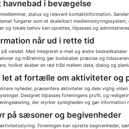
et havnebad i bevægelse
å medlemmer, status og relevant kontaktinformation. Sønd
ystemet fungerer som et skalerbart medlemsstyringssystem, 
er og lokale behov kan oprettes, tilpasses og administrere
ation når ud i rette tid
t på vandet. Med integreret e-mail og andre beskedkanale
kabeloner og målretning gør budskaber præcise og tidssvare
re, hvilket skaber en rød tråd mellem data, dialog og plan
t at fortælle om aktiviteter og p
licere nyheder, præsentere aktiviteter og dele vigtig vid
ysninger. Designet tilpasses foreningens profil, og rediger
reningsløsning, der styrker synligheden og gør information n
styr på sæsoner og begivenheder
 aktivitetsstyring. Foreningen kan oprette begivenheder, sæ