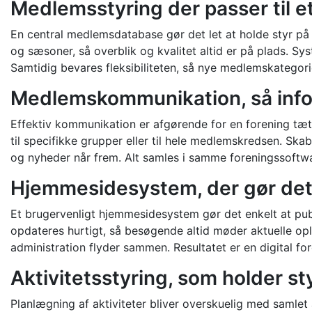
Medlemsstyring der passer til 
En central medlemsdatabase gør det let at holde styr p
og sæsoner, så overblik og kvalitet altid er på plads. S
Samtidig bevares fleksibiliteten, så nye medlemskategori
Medlemskommunikation, så inform
Effektiv kommunikation er afgørende for en forening tæ
til specifikke grupper eller til hele medlemskredsen. S
og nyheder når frem. Alt samles i samme foreningssoftwa
Hjemmesidesystem, der gør det le
Et brugervenligt hjemmesidesystem gør det enkelt at pub
opdateres hurtigt, så besøgende altid møder aktuelle opl
administration flyder sammen. Resultatet er en digital fo
Aktivitetsstyring, som holder 
Planlægning af aktiviteter bliver overskuelig med samlet