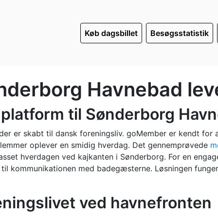
Køb dagsbillet
Besøgsstatistik
nderborg Havnebad lev
platform til Sønderborg Hav
 der er skabt til dansk foreningsliv. goMember er kendt fo
edlemmer oplever en smidig hverdag. Det gennemprøvede
m
tilpasset hverdagen ved kajkanten i Sønderborg. For en enga
 til kommunikationen med badegæsterne. Løsningen fungerer
eningslivet ved havnefronten