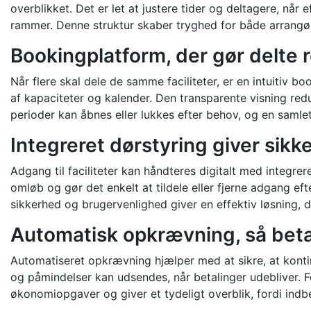
overblikket. Det er let at justere tider og deltagere, nå
rammer. Denne struktur skaber tryghed for både arrangøre
Bookingplatform, der gør delte
Når flere skal dele de samme faciliteter, er en intuitiv 
af kapaciteter og kalender. Den transparente visning redu
perioder kan åbnes eller lukkes efter behov, og en samlet
Integreret dørstyring giver sik
Adgang til faciliteter kan håndteres digitalt med integr
omløb og gør det enkelt at tildele eller fjerne adgang
sikkerhed og brugervenlighed giver en effektiv løsning, de
Automatisk opkrævning, så betali
Automatiseret opkrævning hjælper med at sikre, at konti
og påmindelser kan udsendes, når betalinger udebliver. F
økonomiopgaver og giver et tydeligt overblik, fordi i